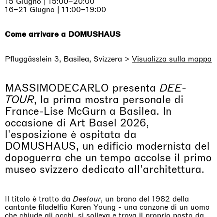
15 Giugno | 15:00–20:00
16–21 Giugno | 11:00–19:00
Come arrivare a DOMUSHAUS
Pfluggässlein 3, Basilea, Svizzera >
Visualizza sulla mappa
MASSIMODECARLO presenta
DEE-
TOUR
, la prima mostra personale di
France-Lise McGurn a Basilea. In
occasione di Art Basel 2026,
l'esposizione è ospitata da
DOMUSHAUS, un edificio modernista del
dopoguerra che un tempo accolse il primo
museo svizzero dedicato all'architettura.
Il titolo è tratto da
Deetour
, un brano del 1982 della
cantante filadelfia Karen Young - una canzone di un uomo
che chiude gli occhi, si solleva e trova il proprio posto da