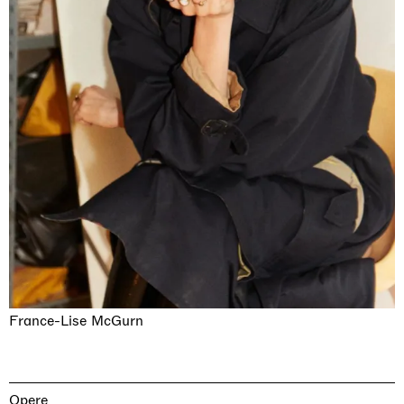
France-Lise McGurn
Opere