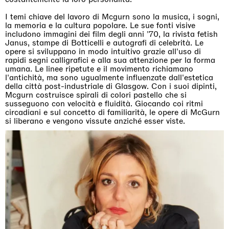
I temi chiave del lavoro di Mcgurn sono la musica, i sogni,
la memoria e la cultura popolare. Le sue fonti visive
includono immagini dei film degli anni '70, la rivista fetish
Janus, stampe di Botticelli e autografi di celebrità. Le
opere si sviluppano in modo intuitivo grazie all'uso di
rapidi segni calligrafici e alla sua attenzione per la forma
umana. Le linee ripetute e il movimento richiamano
l'antichità, ma sono ugualmente influenzate dall'estetica
della città post-industriale di Glasgow. Con i suoi dipinti,
Mcgurn costruisce spirali di colori pastello che si
susseguono con velocità e fluidità. Giocando coi ritmi
circadiani e sul concetto di familiarità, le opere di McGurn
si liberano e vengono vissute anziché esser viste.