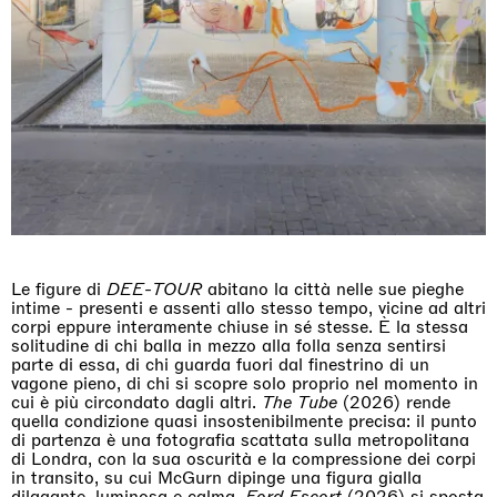
Le figure di
DEE-TOUR
abitano la città nelle sue pieghe
intime - presenti e assenti allo stesso tempo, vicine ad altri
corpi eppure interamente chiuse in sé stesse. È la stessa
solitudine di chi balla in mezzo alla folla senza sentirsi
parte di essa, di chi guarda fuori dal finestrino di un
vagone pieno, di chi si scopre solo proprio nel momento in
cui è più circondato dagli altri.
The Tube
(2026) rende
quella condizione quasi insostenibilmente precisa: il punto
di partenza è una fotografia scattata sulla metropolitana
di Londra, con la sua oscurità e la compressione dei corpi
in transito, su cui McGurn dipinge una figura gialla
dilagante, luminosa e calma.
Ford Escort
(2026) si sposta