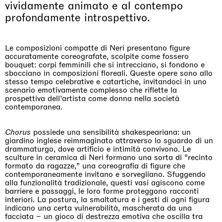
vividamente animato e al contempo
profondamente introspettivo.
Le composizioni compatte di Neri presentano figure
accuratamente coreografate, scolpite come fossero
bouquet: corpi femminili che si intrecciano, si fondono e
sbocciano in composizioni floreali. Queste opere sono allo
stesso tempo celebrative e catartiche, invitandoci in uno
scenario emotivamente complesso che riflette la
prospettiva dell’artista come donna nella società
contemporanea.
Chorus
possiede una sensibilità shakespeariana: un
giardino inglese reimmaginato attraverso lo sguardo di un
drammaturgo, dove artificio e intimità convivono. Le
sculture in ceramica di Neri formano una sorta di “recinto
formato da ragazze,” una coreografia di figure che
contemporaneamente invitano e sorvegliano. Sfuggendo
alla funzionalità tradizionale, questi vasi agiscono come
barriere e passaggi, le loro forme proteggono racconti
interiori. La postura, la smaltatura e i gesti di ogni figura
indicano una certa vulnerabilità, mascherata da una
facciata – un gioco di destrezza emotiva che oscilla tra