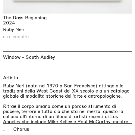
The Days Beginning
2024
Ruby Neri
cta_enquire
Window - South Audley
Artista
Ruby Neri (nata nel 1970 a San Francisco) attinge alle
tradizioni della West Coast del XX secolo e a un catalogo
globale di modalità storiche dell'arte e antropologiche.
Ritrae il corpo umano come un poroso strumento di
piacere, terrore e tutto ciò che sta nel mezzo; questo la
colloca all'interno di un filone di artisti recenti di Los
Angeles che include Mike Kelley e Paul McCarthy, mentre
la sua inclinazione per l'artigianato manuale la collega ai
...
Chorus
movimenti figurativi e funk della Bay Area.