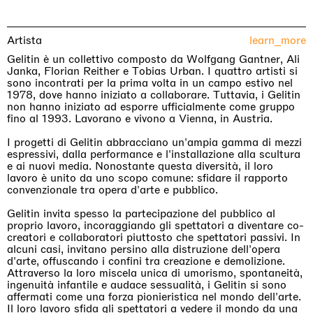
Artista
learn_more
Gelitin è un collettivo composto da Wolfgang Gantner, Ali
Janka, Florian Reither e Tobias Urban. I quattro artisti si
sono incontrati per la prima volta in un campo estivo nel
1978, dove hanno iniziato a collaborare. Tuttavia, i Gelitin
non hanno iniziato ad esporre ufficialmente come gruppo
fino al 1993. Lavorano e vivono a Vienna, in Austria.
I progetti di Gelitin abbracciano un'ampia gamma di mezzi
espressivi, dalla performance e l'installazione alla scultura
e ai nuovi media. Nonostante questa diversità, il loro
lavoro è unito da uno scopo comune: sfidare il rapporto
convenzionale tra opera d'arte e pubblico.
Gelitin invita spesso la partecipazione del pubblico al
proprio lavoro, incoraggiando gli spettatori a diventare co-
creatori e collaboratori piuttosto che spettatori passivi. In
alcuni casi, invitano persino alla distruzione dell'opera
d'arte, offuscando i confini tra creazione e demolizione.
Attraverso la loro miscela unica di umorismo, spontaneità,
ingenuità infantile e audace sessualità, i Gelitin si sono
affermati come una forza pionieristica nel mondo dell'arte.
Il loro lavoro sfida gli spettatori a vedere il mondo da una