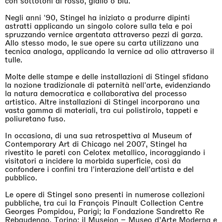
con sottotoni di rosso, giallo o blu.
Negli anni '90, Stingel ha iniziato a produrre dipinti
astratti applicando un singolo colore sulla tela e poi
spruzzando vernice argentata attraverso pezzi di garza.
Allo stesso modo, le sue opere su carta utilizzano una
tecnica analoga, applicando la vernice ad olio attraverso il
tulle.
Molte delle stampe e delle installazioni di Stingel sfidano
la nozione tradizionale di paternità nell'arte, evidenziando
la natura democratica e collaborativa del processo
artistico. Altre installazioni di Stingel incorporano una
vasta gamma di materiali, tra cui polistirolo, tappeti e
poliuretano fuso.
In occasiona, di una sua retrospettiva al Museum of
Contemporary Art di Chicago nel 2007, Stingel ha
rivestito le pareti con Celotex metallico, incoraggiando i
visitatori a incidere la morbida superficie, così da
confondere i confini tra l'interazione dell'artista e del
pubblico.
Le opere di Stingel sono presenti in numerose collezioni
pubbliche, tra cui la François Pinault Collection Centre
Georges Pompidou, Parigi; la Fondazione Sandretto Re
Rebaudengo, Torino; il Museion – Museo d’Arte Moderna e