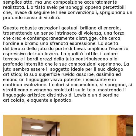
semplice atto, ma una composizione accuratamente
realizzata. L'artista svela personaggi appena percettibili
che, invece di seguire le linee convenzionali, sprigionano un
profondo senso di vitalità.
Queste robuste astrazioni gestuali brillano di energia,
trasmettendo un senso intrinseco di violenza, una forza
che crea e contemporaneamente distrugge, che cerca
l'ordine e brama una sfrenata espressione. La scelta
deliberata della juta da parte di Lewis amplifica l'essenza
espressiva del suo lavoro. La qualità tattile, il colore
terroso e i bordi grezzi della juta contribuiscono alla
profonda intensità che le sue composizioni esprimono. La
juta sembra essere il soggetto ideale per il suo dialogo
artistico; la sua superficie ruvida assorbe, assimila ed
emana un linguaggio visivo potente, incessante e in
continua evoluzione. I colori si accumulano, si spargono, si
stratificano e vengono proiettati sulla tela, mostrando il
linguaggio artistico distintivo di Lewis e un disordine
articolato, eloquente e ipnotico.