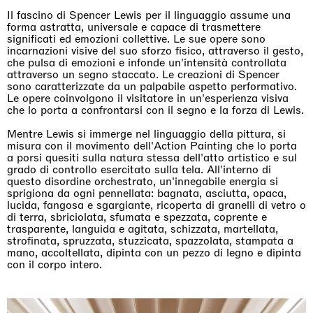
Il fascino di Spencer Lewis per il linguaggio assume una
forma astratta, universale e capace di trasmettere
significati ed emozioni collettive. Le sue opere sono
incarnazioni visive del suo sforzo fisico, attraverso il gesto,
che pulsa di emozioni e infonde un'intensità controllata
attraverso un segno staccato. Le creazioni di Spencer
sono caratterizzate da un palpabile aspetto performativo.
Le opere coinvolgono il visitatore in un'esperienza visiva
che lo porta a confrontarsi con il segno e la forza di Lewis.
Mentre Lewis si immerge nel linguaggio della pittura, si
misura con il movimento dell'Action Painting che lo porta
a porsi quesiti sulla natura stessa dell'atto artistico e sul
grado di controllo esercitato sulla tela. All'interno di
questo disordine orchestrato, un'innegabile energia si
sprigiona da ogni pennellata: bagnata, asciutta, opaca,
lucida, fangosa e sgargiante, ricoperta di granelli di vetro o
di terra, sbriciolata, sfumata e spezzata, coprente e
trasparente, languida e agitata, schizzata, martellata,
strofinata, spruzzata, stuzzicata, spazzolata, stampata a
mano, accoltellata, dipinta con un pezzo di legno e dipinta
con il corpo intero.