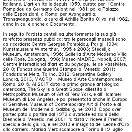
italienne. L’art en Italie depuis 1959, curata per il Centre
Pompidou da Germano Celant nel 1981; poi a Palazzo
delle Esposizioni, a Roma, per Avanguardia.
Transavanguardia, a cura di Achille Bonito Oliva, nel 1982,
anno in cui è anche a Documenta.
In seguito l'artista centellina ulteriormente la sua già
rarefatta presenza pubblica: tra le personali museali sono
da ricordare: Centre Georges Pompidou, Parigi, 1994;
Kunstmuseum Winterthur, 1995 e 2003; Stedelijk
Museum, Amsterdam, 1996; Galleria d’Arte Moderna Villa
delle Rose, Bologna, 1998; Museo MADRE, Napoli, 2007;
Centre international d’art et du paysage, Ile de Vassivière,
2010; Fondazione Querini Stampalia, Venezia, 2011;
Fondazione Merz, Torino, 2012; Serpentine Gallery,
Londra, 2013, MACRO – Museo d'Arte Contemporanea,
Roma, 2016. Al 2017 data la prima grande antologica
americana, The Sky Is a Great Space, allestita al
Metropolitan Museum of Art di New York, e all’Hammer
Museum di Los Angeles, e poi presentata anche in Europa
al Serralves Museum of Contemporary Art di Porto e al
Museum der Moderne di Salzburg, nel 2018. Dopo aver
partecipato a partire dal 1972 a svariate edizioni della
Biennale di Venezia, nel 2001 l’artista vi riceve il Premio
speciale della giuria, e nel 2013 è insignita del Leone d’Oro
alla carriera. Marisa Merz scompare a Torino il 19 luglio