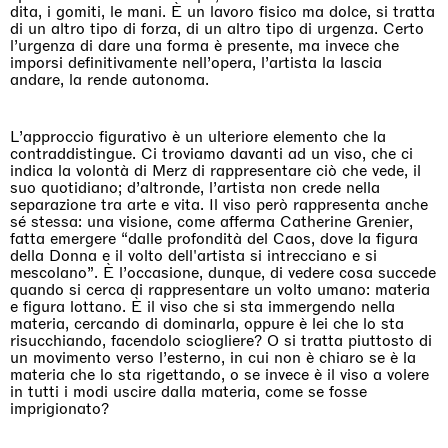
dita, i gomiti, le mani. È un lavoro fisico ma dolce, si tratta
di un altro tipo di forza, di un altro tipo di urgenza. Certo
l’urgenza di dare una forma è presente, ma invece che
imporsi definitivamente nell’opera, l’artista la lascia
andare, la rende autonoma.
L’approccio figurativo è un ulteriore elemento che la
contraddistingue. Ci troviamo davanti ad un viso, che ci
indica la volontà di Merz di rappresentare ciò che vede, il
suo quotidiano; d’altronde, l’artista non crede nella
separazione tra arte e vita. Il viso però rappresenta anche
sé stessa: una visione, come afferma Catherine Grenier,
fatta emergere “dalle profondità del Caos, dove la figura
della Donna e il volto dell'artista si intrecciano e si
mescolano”. È l’occasione, dunque, di vedere cosa succede
quando si cerca di rappresentare un volto umano: materia
e figura lottano. È il viso che si sta immergendo nella
materia, cercando di dominarla, oppure è lei che lo sta
risucchiando, facendolo sciogliere? O si tratta piuttosto di
un movimento verso l’esterno, in cui non è chiaro se è la
materia che lo sta rigettando, o se invece è il viso a volere
in tutti i modi uscire dalla materia, come se fosse
imprigionato?