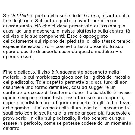
Se
Untitled
fa parte della serie delle
Testine
, iniziata dalla
fine degli anni Settanta e portata avanti per oltre un
quarantennio, ciò che ci viene presentato qui assomiglia
quasi ad una maschera, e insiste piuttosto sulla centralità
del viso e le sue componenti. Esso è appoggiato
delicatamente sul ripiano del piedistallo, allo stesso tempo
espediente espositivo – poiché l’artista presenta la sua
opera e decide di esporla secondo questa modalità – e
opera stessa.
Fine e delicato, il viso è fugacemente accennato nella
materia, la cui morbidezza gioca con la rigidità del metallo
del piedistallo. Tale aspetto permette alla scultura di non
assumere una forma definitiva, così da suggerire un
continuo processo di trasformazione. Il piedistallo è invece
rigido, semplice e manifesto: esso fornisce un supporto,
eppure condivide con la figura una certa fragilità. L’altezza
delle gambe – fini come quelle di un insetto – accentua lo
squilibrio con la scultura e la rende ancora più fuggevole e
provvisoria. In alto sul piedistallo, il viso sembra dunque
essere in pericolo, come se potesse cadere da un momento
all’altro.