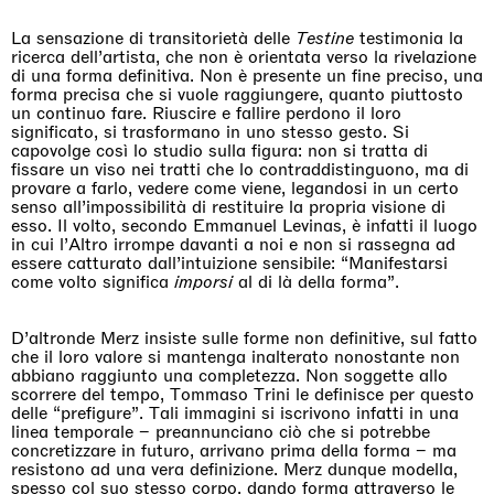
La sensazione di transitorietà delle
Testine
testimonia la
ricerca dell’artista, che non è orientata verso la rivelazione
di una forma definitiva. Non è presente un fine preciso, una
forma precisa che si vuole raggiungere, quanto piuttosto
un continuo fare. Riuscire e fallire perdono il loro
significato, si trasformano in uno stesso gesto. Si
capovolge così lo studio sulla figura: non si tratta di
fissare un viso nei tratti che lo contraddistinguono, ma di
provare a farlo, vedere come viene, legandosi in un certo
senso all’impossibilità di restituire la propria visione di
esso. Il volto, secondo Emmanuel Levinas, è infatti il luogo
in cui l’Altro irrompe davanti a noi e non si rassegna ad
essere catturato dall’intuizione sensibile: “Manifestarsi
come volto significa
imporsi
al di là della forma”.
D’altronde Merz insiste sulle forme non definitive, sul fatto
che il loro valore si mantenga inalterato nonostante non
abbiano raggiunto una completezza. Non soggette allo
scorrere del tempo, Tommaso Trini le definisce per questo
delle “prefigure”. Tali immagini si iscrivono infatti in una
linea temporale – preannunciano ciò che si potrebbe
concretizzare in futuro, arrivano prima della forma – ma
resistono ad una vera definizione. Merz dunque modella,
spesso col suo stesso corpo, dando forma attraverso le