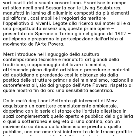
vari lasciti della scuola casoratiana. Esordisce in campo
artistico negli anni Sessanta con le Living Sculptures,
manufatti in lamina di alluminio composti da più elementi
spiraliformi, così mobili e irregolari da meritare
l’appellativo di viventi. Legate alla ricerca sui materiali e a
una progettualità essenziale, queste prime opere –
presentate da Sperone a Torino già nel giugno del 1967 –
anticipano e preparano la partecipazione dell’artista al
movimento dell’Arte Povera.
Merz introduce nel linguaggio della scultura
contemporanea tecniche e manufatti artigianali della
tradizione, o appannaggio del lavoro femminile,
attribuendo piena dignità artistica a procedure e materiali
del quotidiano e prendendo così le distanze sia dalla
poetica delle strutture primarie del minimalismo, razionali e
autoreferenziali, sia dal gruppo dell’Arte Povera, rispetto al
quale mostra fin da ora una sensibilità eccentrica.
Dalla metà degli anni Settanta gli interventi di Merz
acquistano un carattere compiutamente ambientale,
dapprima con la serie di stanze che l’artista allestisce in
spazi complementari: quello aperto e pubblico della galleria
o quello sotterraneo e segreto di una cantina, con un
movimento continuo dalla dimensione privata a quella
pubblica, una metamorfosi ininterrotta delle tracce graffite