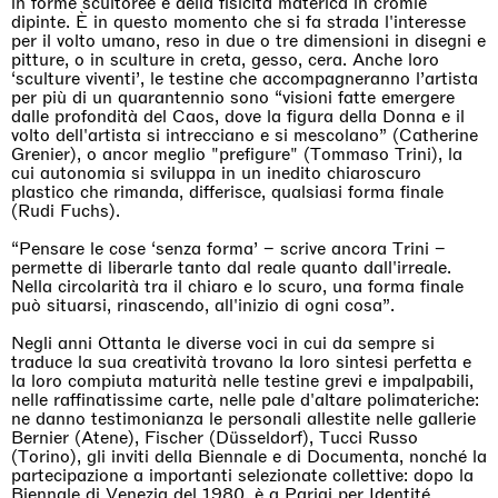
in forme scultoree e della fisicità materica in cromie
dipinte. È in questo momento che si fa strada l'interesse
per il volto umano, reso in due o tre dimensioni in disegni e
pitture, o in sculture in creta, gesso, cera. Anche loro
‘sculture viventi’, le testine che accompagneranno l’artista
per più di un quarantennio sono “visioni fatte emergere
dalle profondità del Caos, dove la figura della Donna e il
volto dell'artista si intrecciano e si mescolano” (Catherine
Grenier), o ancor meglio "prefigure" (Tommaso Trini), la
cui autonomia si sviluppa in un inedito chiaroscuro
plastico che rimanda, differisce, qualsiasi forma finale
(Rudi Fuchs).
“Pensare le cose ‘senza forma’ – scrive ancora Trini –
permette di liberarle tanto dal reale quanto dall'irreale.
Nella circolarità tra il chiaro e lo scuro, una forma finale
può situarsi, rinascendo, all'inizio di ogni cosa”.
Negli anni Ottanta le diverse voci in cui da sempre si
traduce la sua creatività trovano la loro sintesi perfetta e
la loro compiuta maturità nelle testine grevi e impalpabili,
nelle raffinatissime carte, nelle pale d'altare polimateriche:
ne danno testimonianza le personali allestite nelle gallerie
Bernier (Atene), Fischer (Düsseldorf), Tucci Russo
(Torino), gli inviti della Biennale e di Documenta, nonché la
partecipazione a importanti selezionate collettive: dopo la
Biennale di Venezia del 1980, è a Parigi per Identité