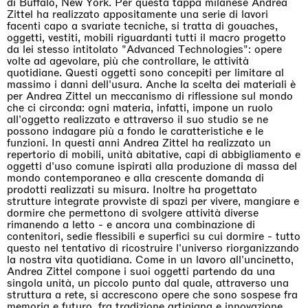
di Buffalo, New York. Per questa tappa milanese Andrea
Zittel ha realizzato appositamente una serie di lavori
facenti capo a svariate tecniche, si tratta di gouaches,
oggetti, vestiti, mobili riguardanti tutti il macro progetto
da lei stesso intitolato "Advanced Technologies": opere
volte ad agevolare, più che controllare, le attività
quotidiane. Questi oggetti sono concepiti per limitare al
massimo i danni dell'usura. Anche la scelta dei materiali è
per Andrea Zittel un meccanismo di riflessione sul mondo
che ci circonda: ogni materia, infatti, impone un ruolo
all'oggetto realizzato e attraverso il suo studio se ne
possono indagare più a fondo le caratteristiche e le
funzioni. In questi anni Andrea Zittel ha realizzato un
repertorio di mobili, unità abitative, capi di abbigliamento e
oggetti d'uso comune ispirati alla produzione di massa del
mondo contemporaneo e alla crescente domanda di
prodotti realizzati su misura. Inoltre ha progettato
strutture integrate provviste di spazi per vivere, mangiare e
dormire che permettono di svolgere attività diverse
rimanendo a letto - e ancora una combinazione di
contenitori, sedie flessibili e superfici su cui dormire - tutto
questo nel tentativo di ricostruire l'universo riorganizzando
la nostra vita quotidiana. Come in un lavoro all'uncinetto,
Andrea Zittel compone i suoi oggetti partendo da una
singola unità, un piccolo punto dal quale, attraverso una
struttura a rete, si accrescono opere che sono sospese fra
memoria e futuro, fra tradizione artigiana e innovazione