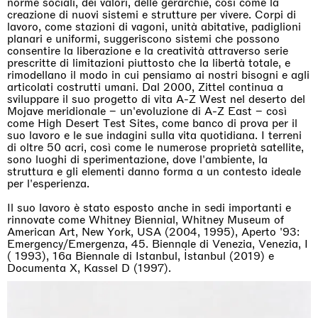
norme sociali, dei valori, delle gerarchie, così come la
creazione di nuovi sistemi e strutture per vivere. Corpi di
lavoro, come stazioni di vagoni, unità abitative, padiglioni
planari e uniformi, suggeriscono sistemi che possono
consentire la liberazione e la creatività attraverso serie
prescritte di limitazioni piuttosto che la libertà totale, e
rimodellano il modo in cui pensiamo ai nostri bisogni e agli
articolati costrutti umani. Dal 2000, Zittel continua a
sviluppare il suo progetto di vita A-Z West nel deserto del
Mojave meridionale – un'evoluzione di A-Z East – così
come High Desert Test Sites, come banco di prova per il
suo lavoro e le sue indagini sulla vita quotidiana. I terreni
di oltre 50 acri, così come le numerose proprietà satellite,
sono luoghi di sperimentazione, dove l'ambiente, la
struttura e gli elementi danno forma a un contesto ideale
per l'esperienza.
Il suo lavoro è stato esposto anche in sedi importanti e
rinnovate come Whitney Biennial, Whitney Museum of
American Art, New York, USA (2004, 1995), Aperto '93:
Emergency/Emergenza, 45. Biennale di Venezia, Venezia, I
( 1993), 16a Biennale di Istanbul, İstanbul (2019) e
Documenta X, Kassel D (1997).